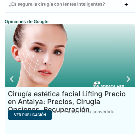
¿Es segura la cirugía con lentes inteligentes?
Opiniones de Google
Cirugía estética facial Lifting Precio
en Antalya: Precios, Cirugía
Opciones, Recuperación
El coste del lifting facial en Antalya se ha convertido
VER PUBLICACIÓN