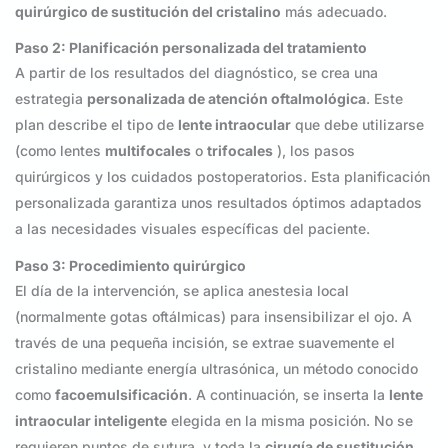
quirúrgico de sustitución del cristalino
más adecuado.
Paso 2: Planificación personalizada del tratamiento
A partir de los resultados del diagnóstico, se crea una
estrategia
personalizada de atención oftalmológica
. Este
plan describe el tipo de
lente intraocular
que debe utilizarse
(como lentes
multifocales
o
trifocales
), los pasos
quirúrgicos y los cuidados postoperatorios. Esta planificación
personalizada garantiza unos resultados óptimos adaptados
a las necesidades visuales específicas del paciente.
Paso 3: Procedimiento quirúrgico
El día de la intervención, se aplica anestesia local
(normalmente gotas oftálmicas) para insensibilizar el ojo. A
través de una pequeña incisión, se extrae suavemente el
cristalino mediante energía ultrasónica, un método conocido
como
facoemulsificación
. A continuación, se inserta la
lente
intraocular inteligente
elegida en la misma posición. No se
requieren puntos de sutura, y toda la
cirugía de sustitución