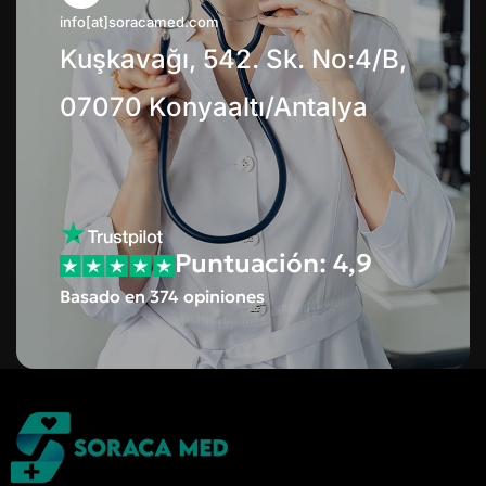
info[at]soracamed.com
Kuşkavağı, 542. Sk. No:4/B,
07070 Konyaaltı/Antalya
Puntuación: 4,9
Basado en 374 opiniones