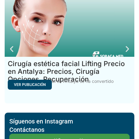
Cirugía estética facial Lifting Precio
en Antalya: Precios, Cirugía
Opciones, Recuperación
El coste del lifting facial en Antalya se ha convertido
VER PUBLICACIÓN
Síguenos en Instagram
Contáctanos