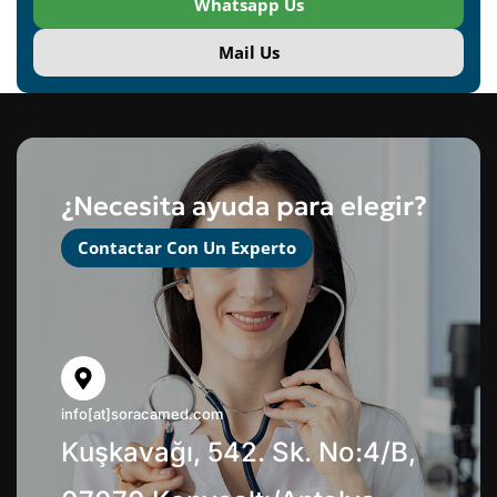
Whatsapp Us
Mail Us
¿Necesita ayuda para elegir?
Contactar Con Un Experto
info[at]soracamed.com
Kuşkavağı, 542. Sk. No:4/B,