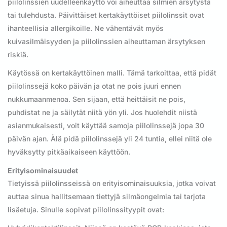
piilolinssien uudelleenkäyttö voi aiheuttaa silmien ärsytystä
tai tulehdusta. Päivittäiset kertakäyttöiset piilolinssit ovat
ihanteellisia allergikoille. Ne vähentävät myös
kuivasilmäisyyden ja piilolinssien aiheuttaman ärsytyksen
riskiä.
Käytössä on kertakäyttöinen malli. Tämä tarkoittaa, että pidät
piilolinssejä koko päivän ja otat ne pois juuri ennen
nukkumaanmenoa. Sen sijaan, että heittäisit ne pois,
puhdistat ne ja säilytät niitä yön yli. Jos huolehdit niistä
asianmukaisesti, voit käyttää samoja piilolinssejä jopa 30
päivän ajan. Älä pidä piilolinssejä yli 24 tuntia, ellei niitä ole
hyväksytty pitkäaikaiseen käyttöön.
Erityisominaisuudet
Tietyissä piilolinsseissä on erityisominaisuuksia, jotka voivat
auttaa sinua hallitsemaan tiettyjä silmäongelmia tai tarjota
lisäetuja. Sinulle sopivat piilolinssityypit ovat: