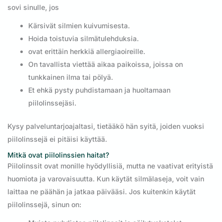
sovi sinulle, jos
Kärsivät silmien kuivumisesta.
Hoida toistuvia silmätulehduksia.
ovat erittäin herkkiä allergiaoireille.
On tavallista viettää aikaa paikoissa, joissa on
tunkkainen ilma tai pölyä.
Et ehkä pysty puhdistamaan ja huoltamaan
piilolinssejäsi.
Kysy palveluntarjoajaltasi, tietääkö hän syitä, joiden vuoksi
piilolinssejä ei pitäisi käyttää.
Mitkä ovat piilolinssien haitat?
Piilolinssit ovat monille hyödyllisiä, mutta ne vaativat erityistä
huomiota ja varovaisuutta. Kun käytät silmälaseja, voit vain
laittaa ne päähän ja jatkaa päivääsi. Jos kuitenkin käytät
piilolinssejä, sinun on: