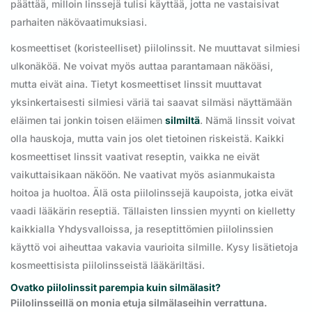
päättää, milloin linssejä tulisi käyttää, jotta ne vastaisivat
parhaiten näkövaatimuksiasi.
kosmeettiset (koristeelliset) piilolinssit. Ne muuttavat silmiesi
ulkonäköä. Ne voivat myös auttaa parantamaan näköäsi,
mutta eivät aina. Tietyt kosmeettiset linssit muuttavat
yksinkertaisesti silmiesi väriä tai saavat silmäsi näyttämään
eläimen tai jonkin toisen eläimen
silmiltä
. Nämä linssit voivat
olla hauskoja, mutta vain jos olet tietoinen riskeistä. Kaikki
kosmeettiset linssit vaativat reseptin, vaikka ne eivät
vaikuttaisikaan näköön. Ne vaativat myös asianmukaista
hoitoa ja huoltoa. Älä osta piilolinssejä kaupoista, jotka eivät
vaadi lääkärin reseptiä. Tällaisten linssien myynti on kielletty
kaikkialla Yhdysvalloissa, ja reseptittömien piilolinssien
käyttö voi aiheuttaa vakavia vaurioita silmille. Kysy lisätietoja
kosmeettisista piilolinsseistä lääkäriltäsi.
Ovatko piilolinssit parempia kuin silmälasit?
Piilolinsseillä on monia etuja silmälaseihin verrattuna.