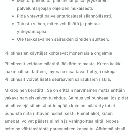
Muista puhdistaa piilolinssit ja säilytyskotelot
palveluntarjoajan ohjeiden mukaisesti.
Pidä yhteyttä palveluntarjoajaasi säännöllisesti.
Tutustu siihen, miten voit lisätä ja poistaa
yhteystietojasi.
Ole tarkkaavainen sairauden oireiden suhteen.
Piilolinssien käyttäjät kohtaavat monenlaisia ongelmia
Piilolinssit voidaan määrätä lääkärin toimesta. Kuten kaikki
lääkinnälliset laitteet, myös ne sisältävät tiettyjä riskejä.
Piilolinssit voivat lisätä seuraavien sairauksien riskiä:
Mikrobinen keratiitti. Se on erittäin harvinainen mutta erittäin
vakava sarveiskalvon tulehdus. Sairaus voi puhkeaa, jos pidät
piilolinssejä silmissä pidempään kuin on määrätty tai et
puhdista niitä riittävän huolellisesti. Pienet eliöt, kuten
amebat, voivat päästä silmiin ja vahingoittaa niitä. Nopea
hoito on välttämätöntä paranemisen kannalta. Äärimmäisissä