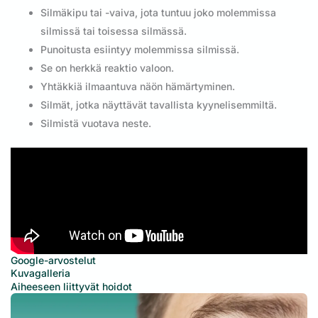
Silmäkipu tai -vaiva, jota tuntuu joko molemmissa
silmissä tai toisessa silmässä.
Punoitusta esiintyy molemmissa silmissä.
Se on herkkä reaktio valoon.
Yhtäkkiä ilmaantuva näön hämärtyminen.
Silmät, jotka näyttävät tavallista kyynelisemmiltä.
Silmistä vuotava neste.
Google-arvostelut
Kuvagalleria
Aiheeseen liittyvät hoidot