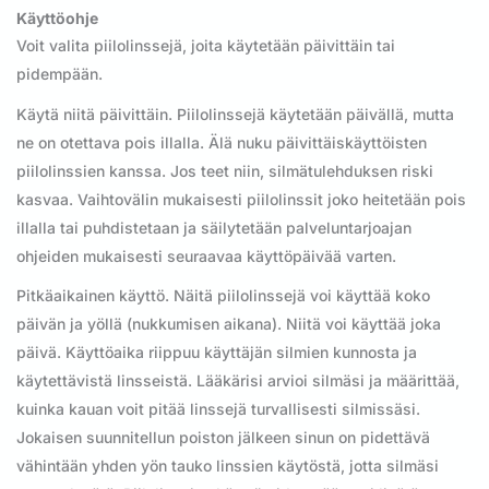
Käyttöohje
Voit valita piilolinssejä, joita käytetään päivittäin tai
pidempään.
Käytä niitä päivittäin. Piilolinssejä käytetään päivällä, mutta
ne on otettava pois illalla. Älä nuku päivittäiskäyttöisten
piilolinssien kanssa. Jos teet niin, silmätulehduksen riski
kasvaa. Vaihtovälin mukaisesti piilolinssit joko heitetään pois
illalla tai puhdistetaan ja säilytetään palveluntarjoajan
ohjeiden mukaisesti seuraavaa käyttöpäivää varten.
Pitkäaikainen käyttö. Näitä piilolinssejä voi käyttää koko
päivän ja yöllä (nukkumisen aikana). Niitä voi käyttää joka
päivä. Käyttöaika riippuu käyttäjän silmien kunnosta ja
käytettävistä linsseistä. Lääkärisi arvioi silmäsi ja määrittää,
kuinka kauan voit pitää linssejä turvallisesti silmissäsi.
Jokaisen suunnitellun poiston jälkeen sinun on pidettävä
vähintään yhden yön tauko linssien käytöstä, jotta silmäsi