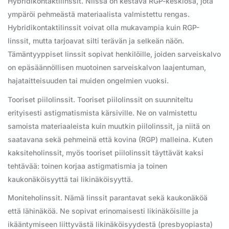
Hybridikontaktilinssit. Niissä on kestävä RGP-keskiosa, jota
ympäröi pehmeästä materiaalista valmistettu rengas.
Hybridikontaktilinssit voivat olla mukavampia kuin RGP-
linssit, mutta tarjoavat silti terävän ja selkeän näön.
Tämäntyyppiset linssit sopivat henkilöille, joiden sarveiskalvo
on epäsäännöllisen muotoinen sarveiskalvon laajentuman,
hajataitteisuuden tai muiden ongelmien vuoksi.
Tooriset piilolinssit. Tooriset piilolinssit on suunniteltu
erityisesti astigmatismista kärsiville. Ne on valmistettu
samoista materiaaleista kuin muutkin piilolinssit, ja niitä on
saatavana sekä pehmeinä että kovina (RGP) malleina. Kuten
kaksiteholinssit, myös tooriset piilolinssit täyttävät kaksi
tehtävää: toinen korjaa astigmatismia ja toinen
kaukonäköisyyttä tai likinäköisyyttä.
Moniteholinssit. Nämä linssit parantavat sekä kaukonäköä
että lähinäköä. Ne sopivat erinomaisesti likinäköisille ja
ikääntymiseen liittyvästä likinäköisyydestä (presbyopiasta)