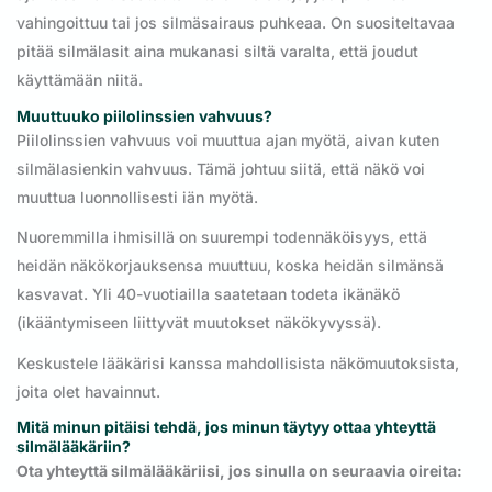
vahingoittuu tai jos silmäsairaus puhkeaa. On suositeltavaa
pitää silmälasit aina mukanasi siltä varalta, että joudut
käyttämään niitä.
Muuttuuko piilolinssien vahvuus?
Piilolinssien vahvuus voi muuttua ajan myötä, aivan kuten
silmälasienkin vahvuus. Tämä johtuu siitä, että näkö voi
muuttua luonnollisesti iän myötä.
Nuoremmilla ihmisillä on suurempi todennäköisyys, että
heidän näkökorjauksensa muuttuu, koska heidän silmänsä
kasvavat. Yli 40-vuotiailla saatetaan todeta ikänäkö
(ikääntymiseen liittyvät muutokset näkökyvyssä).
Keskustele lääkärisi kanssa mahdollisista näkömuutoksista,
joita olet havainnut.
Mitä minun pitäisi tehdä, jos minun täytyy ottaa yhteyttä
silmälääkäriin?
Ota yhteyttä silmälääkäriisi, jos sinulla on seuraavia oireita: