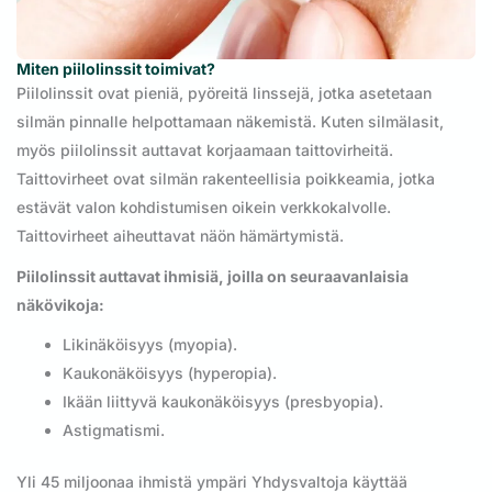
Miten piilolinssit toimivat?
Piilolinssit ovat pieniä, pyöreitä linssejä, jotka asetetaan
silmän pinnalle helpottamaan näkemistä. Kuten silmälasit,
myös piilolinssit auttavat korjaamaan taittovirheitä.
Taittovirheet ovat silmän rakenteellisia poikkeamia, jotka
estävät valon kohdistumisen oikein verkkokalvolle.
Taittovirheet aiheuttavat näön hämärtymistä.
Piilolinssit auttavat ihmisiä, joilla on seuraavanlaisia
näkövikoja:
Likinäköisyys (myopia).
Kaukonäköisyys (hyperopia).
Ikään liittyvä kaukonäköisyys (presbyopia).
Astigmatismi.
Yli 45 miljoonaa ihmistä ympäri Yhdysvaltoja käyttää