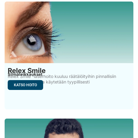
Relex Smile
Silmäleikkaukset
Relex Smile -laserhoito kuuluu räätälöityihin pinnallisiin
laserhoitoihin, joita käytetään tyypillisesti
KATSO HOITO