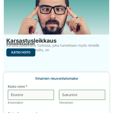
Karsastusleikkaus
Silmäleikkaukset
Karsastusleikkaus Turkissa, joka tunnetaan myös nimellä
silmän kirurginen hoito, on
KATSO HOITO
Ilmainen neuvontalomake
Koko nimi
*
Ensinnäkin
Viimeinen