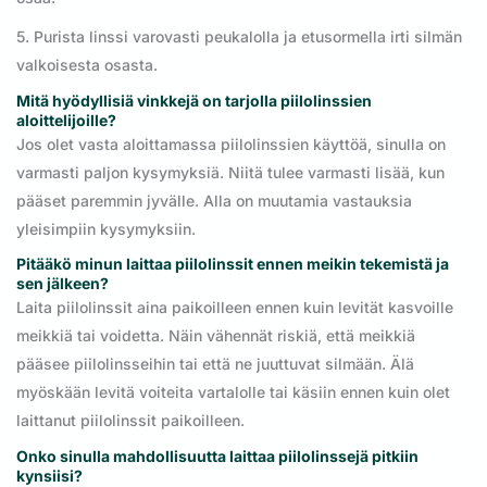
5. Purista linssi varovasti peukalolla ja etusormella irti silmän
valkoisesta osasta.
Mitä hyödyllisiä vinkkejä on tarjolla piilolinssien
aloittelijoille?
Jos olet vasta aloittamassa piilolinssien käyttöä, sinulla on
varmasti paljon kysymyksiä. Niitä tulee varmasti lisää, kun
pääset paremmin jyvälle. Alla on muutamia vastauksia
yleisimpiin kysymyksiin.
Pitääkö minun laittaa piilolinssit ennen meikin tekemistä ja
sen jälkeen?
Laita piilolinssit aina paikoilleen ennen kuin levität kasvoille
meikkiä tai voidetta. Näin vähennät riskiä, että meikkiä
pääsee piilolinsseihin tai että ne juuttuvat silmään. Älä
myöskään levitä voiteita vartalolle tai käsiin ennen kuin olet
laittanut piilolinssit paikoilleen.
Onko sinulla mahdollisuutta laittaa piilolinssejä pitkiin
kynsiisi?