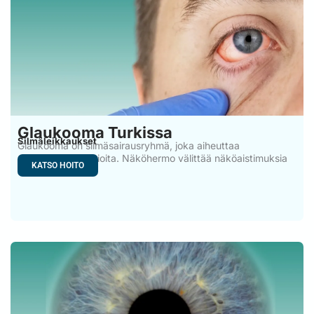
Glaukooma Turkissa
Silmäleikkaukset
Glaukooma on silmäsairausryhmä, joka aiheuttaa
näköhermon vaurioita. Näköhermo välittää näköaistimuksia
KATSO HOITO