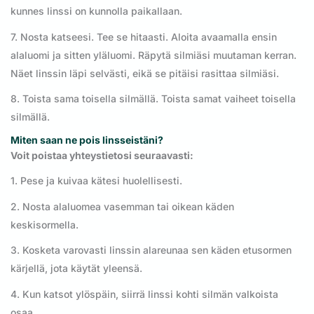
kunnes linssi on kunnolla paikallaan.
7. Nosta katseesi. Tee se hitaasti. Aloita avaamalla ensin
alaluomi ja sitten yläluomi. Räpytä silmiäsi muutaman kerran.
Näet linssin läpi selvästi, eikä se pitäisi rasittaa silmiäsi.
8. Toista sama toisella silmällä. Toista samat vaiheet toisella
silmällä.
Miten saan ne pois linsseistäni?
Voit poistaa yhteystietosi seuraavasti:
1. Pese ja kuivaa kätesi huolellisesti.
2. Nosta alaluomea vasemman tai oikean käden
keskisormella.
3. Kosketa varovasti linssin alareunaa sen käden etusormen
kärjellä, jota käytät yleensä.
4. Kun katsot ylöspäin, siirrä linssi kohti silmän valkoista
osaa.