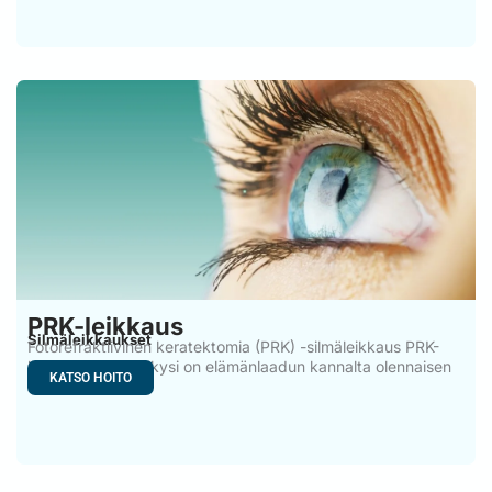
PRK-leikkaus
Silmäleikkaukset
Fotorefraktiivinen keratektomia (PRK) -silmäleikkaus PRK-
leikkaus. Näkökykysi on elämänlaadun kannalta olennaisen
KATSO HOITO