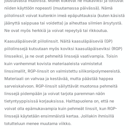
joustavasta muovista. Monet kokevat ne mukaviksi ja tottuvat
niiden käyttöön nopeasti (muutamassa päivässä). Nämä
piilolinssit voivat kuitenkin imeä epäpuhtauksia (kuten käsistä
jäänyttä saippuaa tai voidetta) ja aiheuttaa silmien ärsytystä.
Ne ovat myös herkkiä ja voivat repeytyä tai rikkoutua.
Kaasuläpäisevät piilolinssit. Näitä kaasuläpäiseviä (GP)
piilolinssejä kutsutaan myös koviksi kaasuläpäiseviksi (RGP)
linsseiksi, ja ne ovat pehmeitä linssejä vaativampia. Toisin
kuin vanhemmat kovista materiaaleista valmistetut
linssimallit, RGP-linssit on valmistettu silikonipolymeereistä.
Materiaali on vahvaa ja kestävää, mutta päästää happea
sarveiskalvoon. RGP-linssit säilyttävät muotonsa pehmeitä
linssejä pidempään ja voivat tarjota paremman näön
tietyntyyppisissä korjauksissa. Haittapuolena on, että ne
voivat olla epämukavampia kuin pehmeät linssit, kun RGP-
linssejä käytetään ensimmäistä kertaa. Joillakin ihmisillä
totutteluun menee muutama viikko.