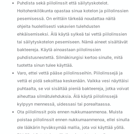
Puhdista sekä piilolinssit että säilytyskotelot.
Hoitohenkilökunta opastaa sinua kotelon ja piilolinssien
pesemisessä. On erittäin tärkeää noudattaa näitä
ohjeita huolellisesti vakavien tulehdusten
ehkäisemiseksi. Älä käytä sylkeä tai vettä piilolinssien
tai säilytyskotelon pesemiseen. Nämä aineet sisältävät
bakteereja. Käytä ainoastaan piilolinssien
puhdistusnestettä. Silmäkirurgisi kertoo sinulle, mitä
tuotetta sinun tulee käyttää.
Varo, ettei vettä pääse piilolinsseihin. Piilolinssejä ja
vettä ei pidä sekoittaa keskenään. Vaikka vesi näyttäisi
puhtaalta, se voi sisältää pieniä bakteereja, jotka voivat
aiheuttaa silmätulehduksia. Älä käytä piilolinssejä
kylpyyn mennessä, uidessasi tai porealtaassa.
Ota piilolinssit pois ennen nukkumaanmenoa. Muista
poistaa piilolinssit ennen nukkumaanmenoa, ellei sinulla
ole lääkärin hyväksymää mallia, jota voi käyttää yöllä.