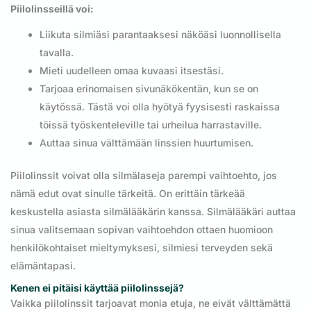
Piilolinsseillä voi:
Liikuta silmiäsi parantaaksesi näköäsi luonnollisella
tavalla.
Mieti uudelleen omaa kuvaasi itsestäsi.
Tarjoaa erinomaisen sivunäkökentän, kun se on
käytössä. Tästä voi olla hyötyä fyysisesti raskaissa
töissä työskenteleville tai urheilua harrastaville.
Auttaa sinua välttämään linssien huurtumisen.
Piilolinssit voivat olla silmälaseja parempi vaihtoehto, jos
nämä edut ovat sinulle tärkeitä. On erittäin tärkeää
keskustella asiasta silmälääkärin kanssa. Silmälääkäri auttaa
sinua valitsemaan sopivan vaihtoehdon ottaen huomioon
henkilökohtaiset mieltymyksesi, silmiesi terveyden sekä
elämäntapasi.
Kenen ei pitäisi käyttää piilolinssejä?
Vaikka piilolinssit tarjoavat monia etuja, ne eivät välttämättä