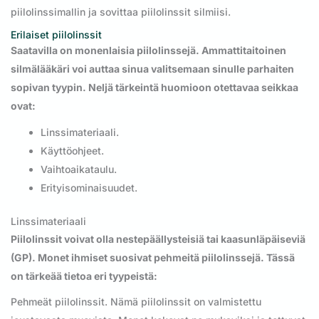
piilolinssimallin ja sovittaa piilolinssit silmiisi.
Erilaiset piilolinssit
Saatavilla on monenlaisia piilolinssejä. Ammattitaitoinen
silmälääkäri voi auttaa sinua valitsemaan sinulle parhaiten
sopivan tyypin. Neljä tärkeintä huomioon otettavaa seikkaa
ovat:
Linssimateriaali.
Käyttöohjeet.
Vaihtoaikataulu.
Erityisominaisuudet.
Linssimateriaali
Piilolinssit voivat olla nestepäällysteisiä tai kaasunläpäiseviä
(GP). Monet ihmiset suosivat pehmeitä piilolinssejä. Tässä
on tärkeää tietoa eri tyypeistä:
Pehmeät piilolinssit. Nämä piilolinssit on valmistettu