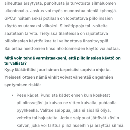
aiheuttaa ärsytystä, punoitusta ja turvotusta silmäluomen
ulkopinnalla. Joskus voi myös muodostua pieniä kyhmyjä.
GPC:n hoitamiseksi potilaan on lopetettava piilolinssien
käyttö muutamaksi viikoksi. Silmätippoja tai -voiteita
saatetaan tarvita. Tietyissä tilanteissa on rajoitettava
piilolinssien käyttöaikaa tai vaihdettava linssityyppiä.
Säilöntäaineettomien linssinhoitoaineiden käyttö voi auttaa.
Mitä voin tehdä varmistaakseni, että piilolinssien käyttö on
turvallista?
Kysy lääkäriltäsi juuri sinun tarpeisiisi sopivia ohjeita.
Yleisesti ottaen nämä vinkit voivat vähentää ongelmien
syntymisen riskiä:
Pese kädet. Puhdista kädet ennen kuin kosketat
piilolinssejäsi ja kuivaa ne sitten kuivalla, puhtaalla
pyyhkeellä. Valitse saippua, joka ei sisällä öljyä,
voiteita tai hajusteita. Jotkut saippuat jättävät käsiin
kalvon, joka voi tarttua piilolinsseihin ja ärsyttää silmiä.