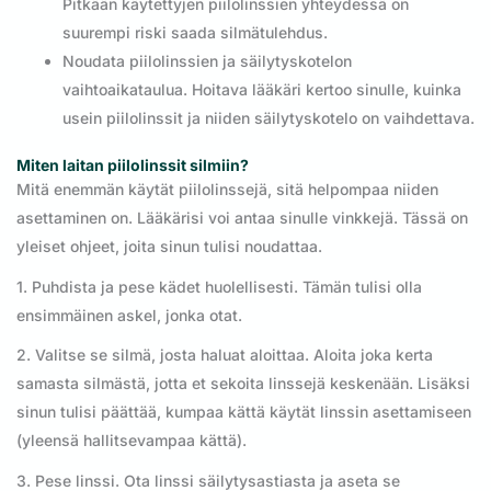
Pitkään käytettyjen piilolinssien yhteydessä on
suurempi riski saada silmätulehdus.
Noudata piilolinssien ja säilytyskotelon
vaihtoaikataulua. Hoitava lääkäri kertoo sinulle, kuinka
usein piilolinssit ja niiden säilytyskotelo on vaihdettava.
Miten laitan piilolinssit silmiin?
Mitä enemmän käytät piilolinssejä, sitä helpompaa niiden
asettaminen on. Lääkärisi voi antaa sinulle vinkkejä. Tässä on
yleiset ohjeet, joita sinun tulisi noudattaa.
1. Puhdista ja pese kädet huolellisesti. Tämän tulisi olla
ensimmäinen askel, jonka otat.
2. Valitse se silmä, josta haluat aloittaa. Aloita joka kerta
samasta silmästä, jotta et sekoita linssejä keskenään. Lisäksi
sinun tulisi päättää, kumpaa kättä käytät linssin asettamiseen
(yleensä hallitsevampaa kättä).
3. Pese linssi. Ota linssi säilytysastiasta ja aseta se