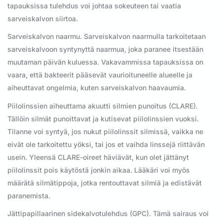
tapauksissa tulehdus voi johtaa sokeuteen tai vaatia
sarveiskalvon siirtoa.
Sarveiskalvon naarmu. Sarveiskalvon naarmulla tarkoitetaan
sarveiskalvoon syntynyttä naarmua, joka paranee itsestään
muutaman päivän kuluessa. Vakavammissa tapauksissa on
vaara, että bakteerit pääsevät vaurioituneelle alueelle ja
aiheuttavat ongelmia, kuten sarveiskalvon haavaumia.
Piilolinssien aiheuttama akuutti silmien punoitus (CLARE).
Tällöin silmät punoittavat ja kutisevat piilolinssien vuoksi.
Tilanne voi syntyä, jos nukut piilolinssit silmissä, vaikka ne
eivät ole tarkoitettu yöksi, tai jos et vaihda linssejä riittävän
usein. Yleensä CLARE-oireet häviävät, kun olet jättänyt
piilolinssit pois käytöstä jonkin aikaa. Lääkäri voi myös
määrätä silmätippoja, jotka rentouttavat silmiä ja edistävät
paranemista.
Jättipapillaarinen sidekalvotulehdus (GPC). Tämä sairaus voi