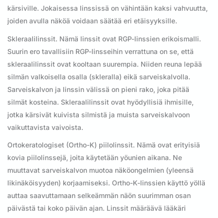
kärsiville. Jokaisessa linssissä on vähintään kaksi vahvuutta,
joiden avulla näköä voidaan säätää eri etäisyyksille.
Skleraalilinssit. Nämä linssit ovat RGP-linssien erikoismalli.
Suurin ero tavallisiin RGP-linsseihin verrattuna on se, että
skleraalilinssit ovat kooltaan suurempia. Niiden reuna lepää
silmän valkoisella osalla (skleralla) eikä sarveiskalvolla.
Sarveiskalvon ja linssin välissä on pieni rako, joka pitää
silmät kosteina. Skleraalilinssit ovat hyödyllisiä ihmisille,
jotka kärsivät kuivista silmistä ja muista sarveiskalvoon
vaikuttavista vaivoista.
Ortokeratologiset (Ortho-K) piilolinssit. Nämä ovat erityisiä
kovia piilolinssejä, joita käytetään yöunien aikana. Ne
muuttavat sarveiskalvon muotoa näköongelmien (yleensä
likinäköisyyden) korjaamiseksi. Ortho-K-linssien käyttö yöllä
auttaa saavuttamaan selkeämmän näön suurimman osan
päivästä tai koko päivän ajan. Linssit määräävä lääkäri