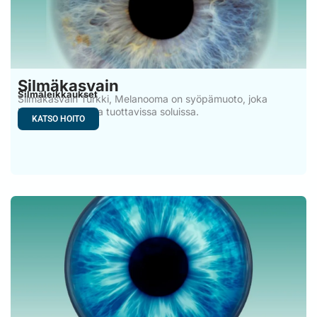
Silmäkasvain
Silmäleikkaukset
Silmäkasvain Turkki, Melanooma on syöpämuoto, joka
kehittyy melaniinia tuottavissa soluissa.
KATSO HOITO