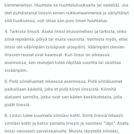
kämmenellesi. Huuhtele se huuhteluliuoksella (ei vedellä). Jos
olet puhdistanut linssin ennen nukkumaanmenoa ja säilyttänyt
sitä liuoksessa, voit ottaa sen pois ilman huuhtelua.
4. Tarkista linssit. Aseta linssi etusormellesi ja tarkista, onko
siinä repeämiä, pölyä tai muita vaurioita. Varmista myös, ettei
linssi ole väärinpäin (sisäpuoli ulospäin). Väärinpäin olevien
linssien reunat ovat kaarevat. Kun linssi on oikeassa
asennossa, sen reunojen tulee näyttää suorilta tai osoittaa
sisäänpäin.
5. Pidä silmäluomet oikeassa asennossa. Pidä silmäluomet
paikoillaan kädellä, jolla et pidä kiinni linssistä. Kiinnitä
alaluomi sormilla, jotka ovat sen käden keskikohdalla, jolla
pidät linssiä.
6. Linssi tulee suunnata silmiäsi kohti. Siirrä linssiä hitaasti
silmiäsi kohti ja katso samalla linssin ja sormiesi ”läpi”. Aseta
linssi varovasti sarveiskalvolle. Muista räpytellä silmiäsi,