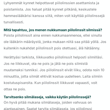
Lyhyemmät kynnet helpottavat piilolinssien asettamista ja
poistamista. Jos haluat pitää kynnet pitkänä, keskustele
hammaslääkärisi kanssa siitä, miten voit käyttää piilolinssejä
turvallisesti.
Mitä tapahtuu, jos menen nukkumaan piilolinssit silmissä?
Poista piilolinssit aina ennen nukkumaanmenoa, ellei sinulla
ole lääkärin määräystä, jonka mukaan niitä saa pitää yöllä. Jos
kuitenkin nukahdat piilolinssit pois otettuasi, älä hätäänny.
Herättyäsi tarkista, liikkuvatko piilolinssit helposti silmilläsi.
Jos ne liikkuvat, ota ne pois ja jätä ne pois silmistä
muutamaksi tunniksi. Jos piilolinssit eivät liiku, odota noin 10
minuuttia, jotta silmät ehtivät kostua uudelleen. Laita silmiin
kostutuspisaroita. Kun piilolinssit liikkuvat vapaasti, voit
ottaa ne pois.
Tarvitsenko silmälaseja, vaikka käytän piilolinssejä?
On hyvä pitää mukana silmälaseja, joiden vahvuus on
ajantasainen. Saatat tarvita silmälaseja, jos piilolinssi