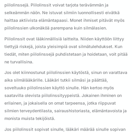
piilolinssejä. Piilolinssit voivat tarjota terävämmän ja
selkeämmän näön. Ne istuvat silmiin luonnollisesti eivätkä
haittaa aktiivista elämäntapaasi. Monet ihmiset pitävät myös
piilolinssien ulkonäköä parempana kuin silmälasien.
Piilolinssit ovat lääkinnällisiä laitteita. Niiden käyttöön liittyy
tiettyjä riskejä, joista yleisimpiä ovat silmätulehdukset. Kun
tiedät, miten piilolinssejä puhdistetaan ja hoidetaan, voit pitää
ne turvallisina.
Jos olet kiinnostunut piilolinssien käytöstä, sinun on varattava
aika silmälääkärille. Lääkäri tutkii silmäsi ja päättää,
soveltuuko piilolinssien käyttö sinulle. Hän kertoo myös
saatavilla olevista piilolinssityypeistä. Jokainen ihminen on
erilainen, ja jokaisella on omat tarpeensa, jotka riippuvat
silmien terveydentilasta, sairaushistoriasta, elämäntavoista ja
monista muista tekijöistä.
Jos piilolinssit sopivat sinulle, lääkäri määrää sinulle sopivan