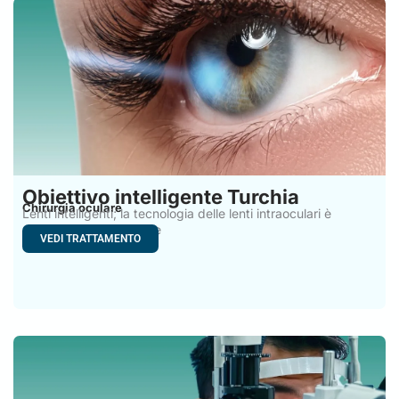
Obiettivo intelligente Turchia
Chirurgia oculare
Lenti intelligenti; la tecnologia delle lenti intraoculari è
progredita rapidamente
VEDI TRATTAMENTO