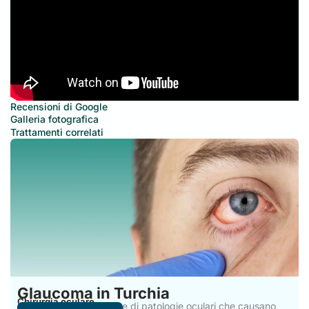
Recensioni di Google
Galleria fotografica
Trattamenti correlati
Glaucoma in Turchia
Chirurgia oculare
Il glaucoma è una classe di patologie oculari che causano