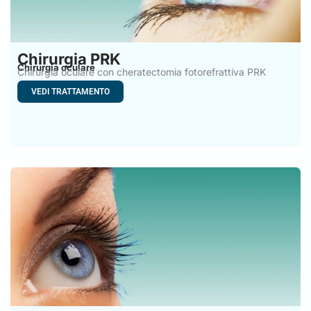
Chirurgia PRK
Chirurgia oculare
Chirurgia oculare con cheratectomia fotorefrattiva PRK
Chirurgia PRK. La vista
VEDI TRATTAMENTO