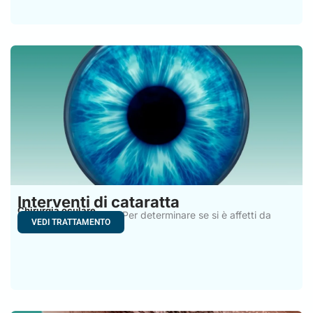
Interventi di cataratta
Chirurgia oculare
Interventi di cataratta, Per determinare se si è affetti da
VEDI TRATTAMENTO