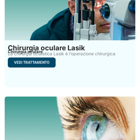
Chirurgia oculare Lasik
Chirurgia oculare
La chirurgia oculistica Lasik è l’operazione chirurgica
refrattiva laser più
VEDI TRATTAMENTO