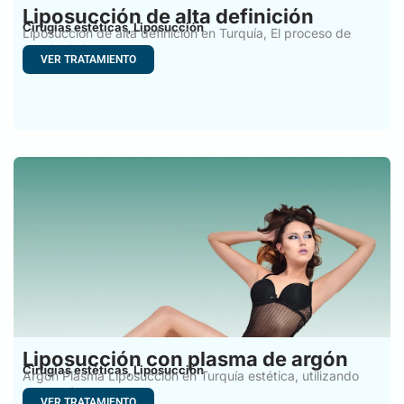
Liposucción de alta definición
Cirugías estéticas
Liposucción
,
Liposucción de alta definición en Turquía, El proceso de
envejecimiento,
VER TRATAMIENTO
Liposucción con plasma de argón
Cirugías estéticas
Liposucción
,
Argon Plasma Liposucción en Turquía estética, utilizando
gas argón y
VER TRATAMIENTO