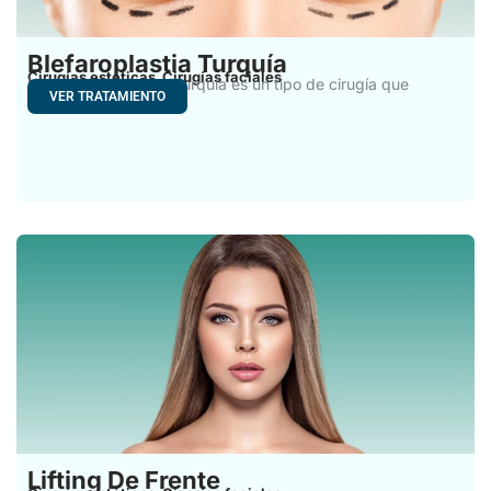
Blefaroplastia Turquía
Cirugías estéticas
Cirugías faciales
,
La blefaroplastia en Turquía es un tipo de cirugía que
VER TRATAMIENTO
Lifting De Frente