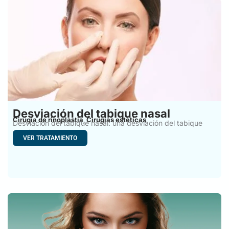
Desviación del tabique nasal
Cirugía de rinoplastia
Cirugías estéticas
,
Desviación del tabique nasal: una desviación del tabique
nasal se
VER TRATAMIENTO