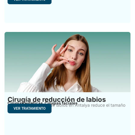
Cirugía de reducción de labios
Cirugías estéticas
Cirugías faciales
,
Cirugía de reducción de labios en Antalya reduce el tamaño
VER TRATAMIENTO