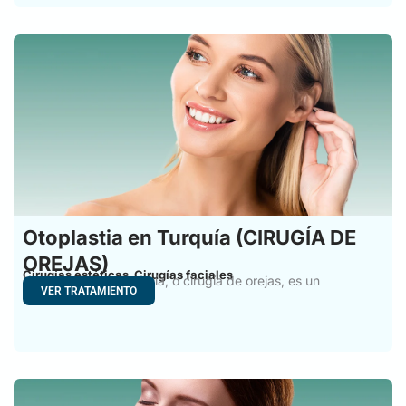
Otoplastia en Turquía (CIRUGÍA DE
OREJAS)
Cirugías estéticas
Cirugías faciales
,
La otoplastia en Turquía, o cirugía de orejas, es un
VER TRATAMIENTO