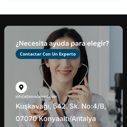
¿Necesita ayuda para elegir?
Contactar Con Un Experto
info[at]soracamed.com
Kuşkavağı, 542. Sk. No:4/B,
07070 Konyaaltı/Antalya