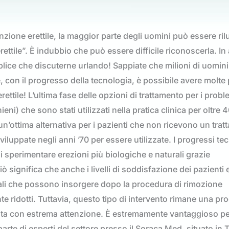
nzione erettile, la maggior parte degli uomini può essere ril
rettile”. È indubbio che può essere difficile riconoscerla. In
lice che discuterne urlando! Sappiate che milioni di uomin
e, con il progresso della tecnologia, è possibile avere molte 
rettile! L’ultima fase delle opzioni di trattamento per i probl
eni) che sono stati utilizzati nella pratica clinica per oltre 4
n’ottima alternativa per i pazienti che non ricevono un tra
iluppate negli anni ’70 per essere utilizzate. I progressi te
 sperimentare erezioni più biologiche e naturali grazie
ò significa che anche i livelli di soddisfazione dei pazienti 
iali che possono insorgere dopo la procedura di rimozione
e ridotti. Tuttavia, questo tipo di intervento rimane una pr
a con estrema attenzione. È estremamente vantaggioso per
parte di esperti del settore presso il Soraca Med, situato in 