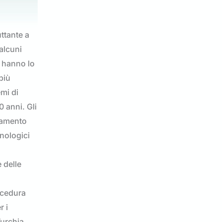
uttante a
 alcuni
i hanno lo
più
emi di
0 anni. Gli
ttamento
cnologici
e delle
ocedura
 i
Turchia.