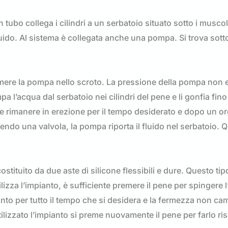
Un tubo collega i cilindri a un serbatoio situato sotto i muscol
quido. Al sistema è collegata anche una pompa. Si trova sotto
emere la pompa nello scroto. La pressione della pompa non 
 l’acqua dal serbatoio nei cilindri del pene e li gonfia fino
le rimanere in erezione per il tempo desiderato e dopo un 
endo una valvola, la pompa riporta il fluido nel serbatoio. 
tituito da due aste di silicone flessibili e dure. Questo tip
zza l’impianto, è sufficiente premere il pene per spingere l’
ianto per tutto il tempo che si desidera e la fermezza non ca
zzato l’impianto si preme nuovamente il pene per farlo risa