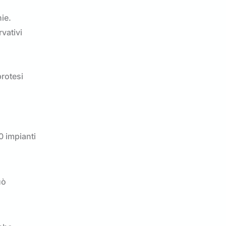
ie.
vativi
protesi
0 impianti
uò