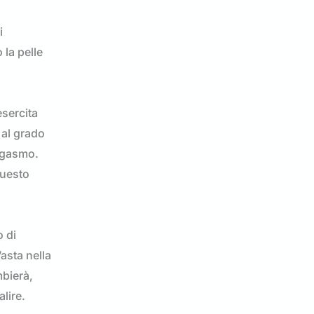
i
 la pelle
esercita
 al grado
orgasmo.
Questo
o di
asta nella
mbierà,
lire.