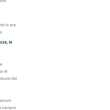
ebbe
me lo era
e.
zza, lo
le
ma di
misure del
alcuni
rà sempre