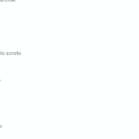
lo scroto
e
o