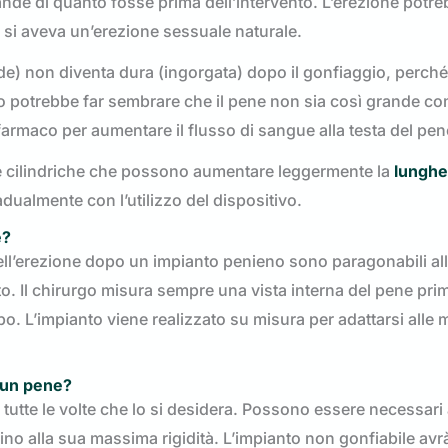
nde di quanto fosse prima dell’intervento. L’erezione potr
o si aveva un’erezione sessuale naturale.
de) non diventa dura (ingorgata) dopo il gonfiaggio, perché
sto potrebbe far sembrare che il pene non sia così grande co
farmaco per aumentare il flusso di sangue alla testa del pen
ure cilindriche che possono aumentare leggermente la
lunghe
dualmente con l’utilizzo del dispositivo.
e?
dell’erezione dopo un impianto penieno sono paragonabili al
o. Il chirurgo misura sempre una vista interna del pene pri
po. L’impianto viene realizzato su misura per adattarsi alle 
i un pene?
tutte le volte che lo si desidera. Possono essere necessari 
fino alla sua massima rigidità. L’impianto non gonfiabile av