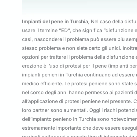
Impianti del pene in Turchia,
Nel caso della disfu
usare il termine “ED”, che significa “disfunzione e
casi, nascondere il problema può essere più semp
stesso problema e non siete certo gli unici. Inoltr
opzioni per trattare il problema della disfunzione e
erezione è l’uso di protesi per il pene (impianti peni
impianti penieni in Turchia continuano ad essere u
medico efficiente. Le protesi peniene sono state sv
nel corso degli anni hanno permesso ai pazienti di
all’applicazione di protesi peniene nel presente. Ci
loro partner sono aumentati. Oggi i rischi potenz
dell’impianto penieno in Turchia sono notevolment
estremamente importante che deve essere eseguit
pazienti sottoporsi a questo tipo di intervento da 