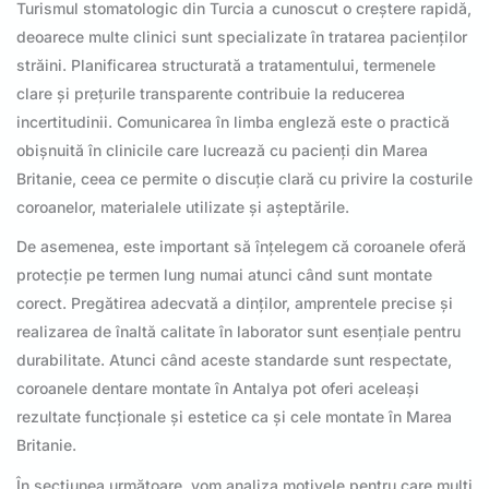
Turismul stomatologic din Turcia a cunoscut o creștere rapidă,
deoarece multe clinici sunt specializate în tratarea pacienților
străini. Planificarea structurată a tratamentului, termenele
clare și prețurile transparente contribuie la reducerea
incertitudinii. Comunicarea în limba engleză este o practică
obișnuită în clinicile care lucrează cu pacienți din Marea
Britanie, ceea ce permite o discuție clară cu privire la costurile
coroanelor, materialele utilizate și așteptările.
De asemenea, este important să înțelegem că coroanele oferă
protecție pe termen lung numai atunci când sunt montate
corect. Pregătirea adecvată a dinților, amprentele precise și
realizarea de înaltă calitate în laborator sunt esențiale pentru
durabilitate. Atunci când aceste standarde sunt respectate,
coroanele dentare montate în Antalya pot oferi aceleași
rezultate funcționale și estetice ca și cele montate în Marea
Britanie.
În secțiunea următoare, vom analiza motivele pentru care mulți