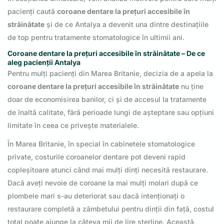
pacienți caută
coroane dentare la prețuri accesibile în
străinătate
și de ce Antalya a devenit una dintre destinațiile
de top pentru tratamente stomatologice în ultimii ani.
Coroane dentare la prețuri accesibile în străinătate – De ce
aleg pacienții Antalya
Pentru mulți pacienți din Marea Britanie, decizia de a apela la
coroane dentare la prețuri accesibile în străinătate
nu ține
doar de economisirea banilor, ci și de accesul la tratamente
de înaltă calitate, fără perioade lungi de așteptare sau opțiuni
limitate în ceea ce privește materialele.
În Marea Britanie, în special în cabinetele stomatologice
private, costurile coroanelor dentare pot deveni rapid
copleșitoare atunci când mai mulți dinți necesită restaurare.
Dacă aveți nevoie de coroane la mai mulți molari după ce
plombele mari s-au deteriorat sau dacă intenționați o
restaurare completă a zâmbetului pentru dinții din față, costul
total poate ajunge la câteva mii de lire sterline. Această