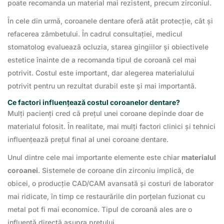
poate recomanda un material mai rezistent, precum zirconiul.
În cele din urmă, coroanele dentare oferă atât protecție, cât și
refacerea zâmbetului. În cadrul consultației, medicul
stomatolog evaluează ocluzia, starea gingiilor și obiectivele
estetice înainte de a recomanda tipul de coroană cel mai
potrivit. Costul este important, dar alegerea materialului
potrivit pentru un rezultat durabil este și mai importantă.
Ce factori influențează costul coroanelor dentare?
Mulți pacienți cred că prețul unei coroane depinde doar de
materialul folosit. În realitate, mai mulți factori clinici și tehnici
influențează prețul final al unei coroane dentare.
Unul dintre cele mai importante elemente este chiar
materialul
coroanei
. Sistemele de coroane din zirconiu implică, de
obicei, o producție CAD/CAM avansată și costuri de laborator
mai ridicate, în timp ce restaurările din porțelan fuzionat cu
metal pot fi mai economice. Tipul de coroană ales are o
influență directă asupra prețului.