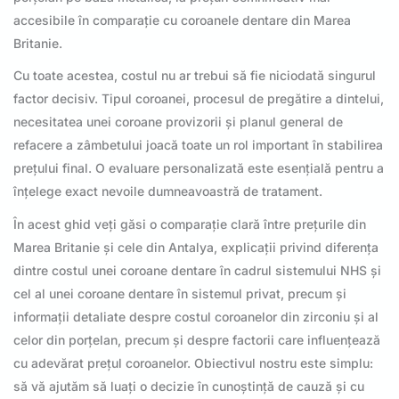
accesibile în comparație cu coroanele dentare din Marea
Britanie.
Cu toate acestea, costul nu ar trebui să fie niciodată singurul
factor decisiv. Tipul coroanei, procesul de pregătire a dintelui,
necesitatea unei coroane provizorii și planul general de
refacere a zâmbetului joacă toate un rol important în stabilirea
prețului final. O evaluare personalizată este esențială pentru a
înțelege exact nevoile dumneavoastră de tratament.
În acest ghid veți găsi o comparație clară între prețurile din
Marea Britanie și cele din Antalya, explicații privind diferența
dintre costul unei coroane dentare în cadrul sistemului NHS și
cel al unei coroane dentare în sistemul privat, precum și
informații detaliate despre costul coroanelor din zirconiu și al
celor din porțelan, precum și despre factorii care influențează
cu adevărat prețul coroanelor. Obiectivul nostru este simplu:
să vă ajutăm să luați o decizie în cunoștință de cauză și cu