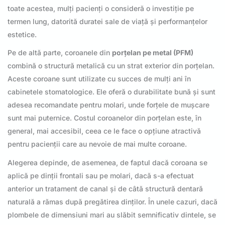
toate acestea, mulți pacienți o consideră o investiție pe
termen lung, datorită duratei sale de viață și performanțelor
estetice.
Pe de altă parte, coroanele din
porțelan pe metal (PFM)
combină o structură metalică cu un strat exterior din porțelan.
Aceste coroane sunt utilizate cu succes de mulți ani în
cabinetele stomatologice. Ele oferă o durabilitate bună și sunt
adesea recomandate pentru molari, unde forțele de mușcare
sunt mai puternice. Costul coroanelor din porțelan este, în
general, mai accesibil, ceea ce le face o opțiune atractivă
pentru pacienții care au nevoie de mai multe coroane.
Alegerea depinde, de asemenea, de faptul dacă coroana se
aplică pe dinții frontali sau pe molari, dacă s-a efectuat
anterior un tratament de canal și de câtă structură dentară
naturală a rămas după pregătirea dinților. În unele cazuri, dacă
plombele de dimensiuni mari au slăbit semnificativ dintele, se