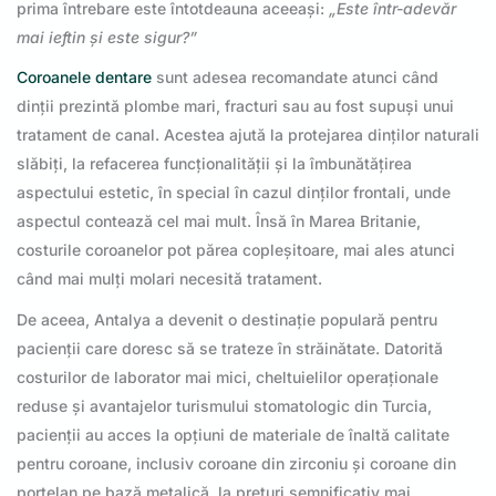
prima întrebare este întotdeauna aceeași:
„Este într-adevăr
mai ieftin și este sigur?”
Coroanele dentare
sunt adesea recomandate atunci când
dinții prezintă plombe mari, fracturi sau au fost supuși unui
tratament de canal. Acestea ajută la protejarea dinților naturali
slăbiți, la refacerea funcționalității și la îmbunătățirea
aspectului estetic, în special în cazul dinților frontali, unde
aspectul contează cel mai mult. Însă în Marea Britanie,
costurile coroanelor pot părea copleșitoare, mai ales atunci
când mai mulți molari necesită tratament.
De aceea, Antalya a devenit o destinație populară pentru
pacienții care doresc să se trateze în străinătate. Datorită
costurilor de laborator mai mici, cheltuielilor operaționale
reduse și avantajelor turismului stomatologic din Turcia,
pacienții au acces la opțiuni de materiale de înaltă calitate
pentru coroane, inclusiv coroane din zirconiu și coroane din
porțelan pe bază metalică, la prețuri semnificativ mai