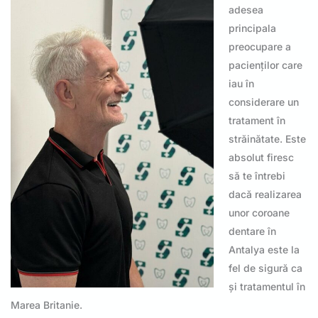
adesea
principala
preocupare a
pacienților care
iau în
considerare un
tratament în
străinătate. Este
absolut firesc
să te întrebi
dacă realizarea
unor coroane
dentare în
Antalya este la
fel de sigură ca
și tratamentul în
Marea Britanie.