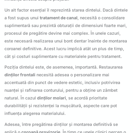
Un alt factor esențial îl reprezintă starea dintelui. Dacă dintele
a fost supus unui
tratament de canal
, necesită o consolidare
suplimentară sau prezintă obturații de dimensiuni foarte mari,
procesul de pregătire devine mai complex. În unele cazuri,
este necesară realizarea unui bont dentar înainte de montarea
coroanei definitive. Acest lucru implică atât un plus de timp,
cât și costuri suplimentare cu materialele pentru tratament.
Poziția dintelui este, de asemenea, importantă. Restaurarea
dinților frontali
necesită adesea o personalizare mai
accentuată din punct de vedere estetic, inclusiv potrivirea
nuanței și rafinarea conturului, pentru a obține un zâmbet
natural. În cazul
dinților molari
, se acordă prioritate
durabilității și rezistenței la mușcătură, aspecte care pot
influența alegerea materialului.
Adesea, între pregătirea dinților și montarea definitivă se
aplică o
coroană provizorie
. În timp ce unele clinici percep o