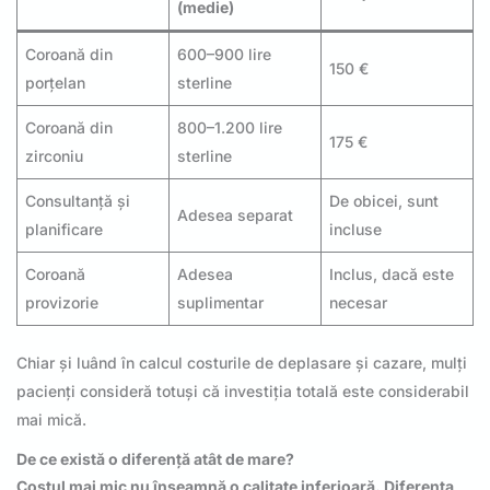
(medie)
Coroană din
600–900 lire
150 €
porțelan
sterline
Coroană din
800–1.200 lire
175 €
zirconiu
sterline
Consultanță și
De obicei, sunt
Adesea separat
planificare
incluse
Coroană
Adesea
Inclus, dacă este
provizorie
suplimentar
necesar
Chiar și luând în calcul costurile de deplasare și cazare, mulți
pacienți consideră totuși că investiția totală este considerabil
mai mică.
De ce există o diferență atât de mare?
Costul mai mic nu înseamnă o calitate inferioară. Diferența