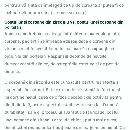
pentru a vă ajuta să înțelegeți ce tip de coroană ar putea fi cel
mai potrivit pentru situația dumneavoastră.
Costul unei coroane din zirconiu vs. costul unei coroane din
porțelan
Atunci când trebuie să aleagă între diferite materiale pentru
coroane, pacienții se întreabă adesea dacă o coroană din
zirconiu merită investiția puțin mai mare în comparație cu
opțiunile din porțelan. Răspunsul depinde de nevoile
dumneavoastră clinice, de așteptările estetice și de poziția
dintelui.
O
coroană din zirconiu
este cunoscută pentru rezistența și
aspectul său natural. Este extrem de rezistentă la fracturi și
nu conține metal, ceea ce o face deosebit de potrivită pentru
dinții din față, unde aspectul estetic este esențial. Datorită
durabilității sale și procesului avansat de fabricație, costul
unei coroane din zirconiu este, de obicei, puțin mai ridicat
decât cel al restaurărilor tradiționale din porțelan pe metal. Cu