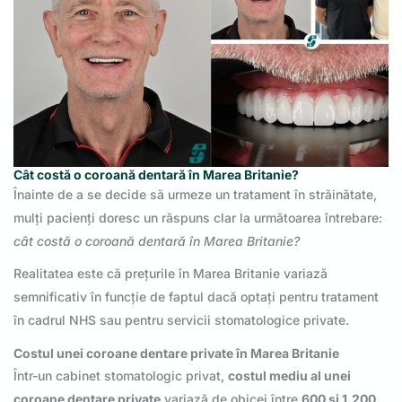
Cât costă o coroană dentară în Marea Britanie?
Înainte de a se decide să urmeze un tratament în străinătate,
mulți pacienți doresc un răspuns clar la următoarea întrebare:
cât costă o coroană dentară în Marea Britanie?
Realitatea este că prețurile în Marea Britanie variază
semnificativ în funcție de faptul dacă optați pentru tratament
în cadrul NHS sau pentru servicii stomatologice private.
Costul unei coroane dentare private în Marea Britanie
Într-un cabinet stomatologic privat,
costul mediu al unei
coroane dentare private
variază de obicei între
600 și 1.200