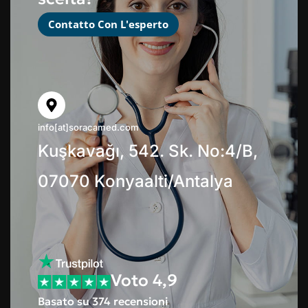
Contatto Con L'esperto
info[at]soracamed.com
Kuşkavağı, 542. Sk. No:4/B,
07070 Konyaalti/Antalya
Voto 4,9
Basato su 374 recensioni