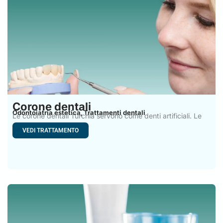
Corone dentali
Odontoiatria estetica
Trattamenti dentali
,
Le corone dentali Turchia servono come denti artificiali. Le
corone
VEDI TRATTAMENTO