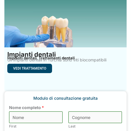
Impianti dentali
Impianti dentali
Trattamenti dentali
,
Gli impianti dentali in Turchia sono viti biocompatibili
realizzate in
VEDI TRATTAMENTO
Modulo di consultazione gratuita
Nome completo
*
First
Last