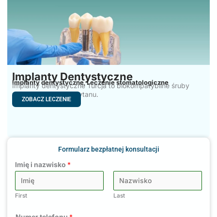
Implanty Dentystyczne
Implanty dentystyczne
Leczenie stomatologiczne
,
Implanty dentystyczne Turcja to biokompatybilne śruby
wykonane ze stopu tytanu.
ZOBACZ LECZENIE
Formularz bezpłatnej konsultacji
Imię i nazwisko
*
First
Last
Numer telefonu
*