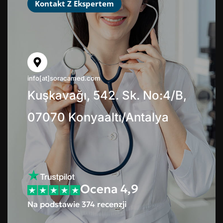
Kontakt Z Ekspertem
info[at]soracamed.com
Kuşkavağı, 542. Sk. No:4/B,
07070 Konyaaltı/Antalya
Ocena 4,9
Na podstawie 374 recenzji