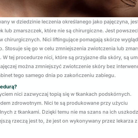
wany w dziedzinie leczenia określanego jako pajęczyna, jes
lub zmarszczek, które nie są chirurgiczne. Jest powszec
chirurgicznych. Nici liftingujące pomagają skórze wyglą
o. Stosuje się go w celu zmniejszenia zwiotczenia lub zma
W tej procedurze nici, które są przyjazne dla skóry, są u
ajęczej można zmniejszyć zwiotczenie skóry bez interwenc
binet tego samego dnia po zakończeniu zabiegu.
cedurą?
życiem nici zazwyczaj topią się w tkankach podskórnych.
dem zdrowotnym. Nici te są produkowane przy użyciu
nych z tkankami. Dzięki temu nie ma szans na ich uszkod
jszą rzeczą jest to, że jest on wykonywany przez lekarza z