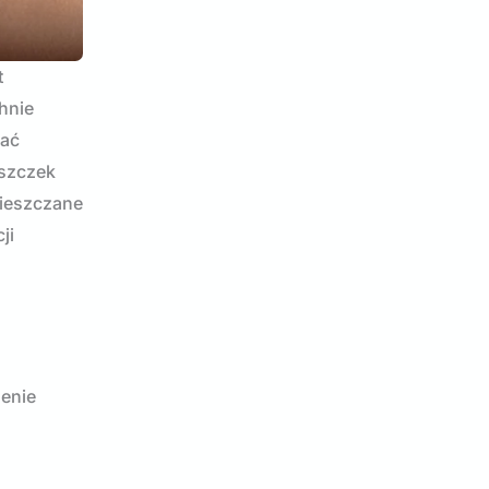
t
hnie
dać
rszczek
mieszczane
ji
zenie