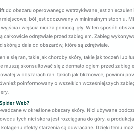
ft
do obszaru operowanego wstrzykiwane jest znieczuleni
e miejscowe, ból jest odczuwany w minimalnym stopniu. M
wyjścia i wejścia nici za pomocą igły. W ten sposób obsza
ą całkowicie odrętwiałe przed zabiegiem. Zabieg wykonywa
skórą z dala od obszarów, które są zdrętwiałe.
ie się ran, takie jak choroby skóry, takie jak toczeń lub ł
we muszą skonsultować się z dermatologiem przed zabiegi
znowatej w obszarach ran, takich jak bliznowce, powinni p
 również poinformowany o wszelkich wcześniejszych zabie
ery.
 Spider Web?
owadzane w określone obszary skóry. Nici używane podcz
 powodu tych nici skóra jest rozciągana do góry, a produkcj
i kolagenu efekty starzenia są odwracane. Dzięki temu mo