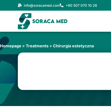
Przejdź
info@soracamed.com
+90 507 070 10 26
do
treści
Homepage
»
Treatments
»
Chirurgia estetyczna