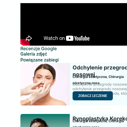
Recenzje Google
Galeria zdjęć
Powiązane zabiegi
Odchylenie przegro
nosowej
Chirurgia estetyczna
Chirurgia
,
plastyczna nosa
Odchylenie przegrody nosowe
odchylenie przegrody nosowe
występuje, gdy przegroda, któ
ZOBACZ LECZENIE
Rynoplastyka Korek
Chirurgia estetyczna
Chirurgia
,