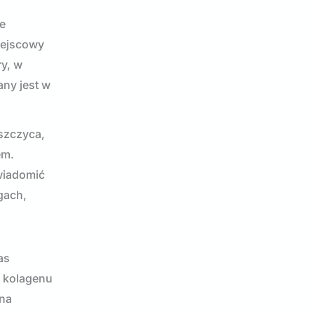
e
iejscowy
ry, w
ny jest w
uszczyca,
em.
owiadomić
gach,
as
a kolagenu
żna