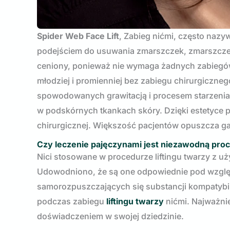
Spider Web Face Lift
, Zabieg nićmi, często nazy
podejściem do usuwania zmarszczek, zmarszczek 
ceniony, ponieważ nie wymaga żadnych zabiegów 
młodziej i promienniej bez zabiegu chirurgiczneg
spowodowanych grawitacją i procesem starzenia. 
w podskórnych tkankach skóry. Dzięki estetyce p
chirurgicznej. Większość pacjentów opuszcza ga
Czy leczenie pajęczynami jest niezawodną pro
Nici stosowane w procedurze liftingu twarzy z u
Udowodniono, że są one odpowiednie pod wzglę
samorozpuszczających się substancji kompatybil
podczas zabiegu
liftingu twarzy
nićmi. Najważnie
doświadczeniem w swojej dziedzinie.