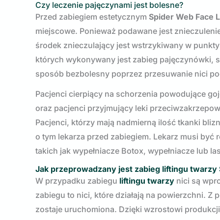
Czy leczenie pajęczynami jest bolesne?
Przed zabiegiem estetycznym
Spider Web Face Li
miejscowe. Ponieważ podawane jest znieczuleni
środek znieczulający jest wstrzykiwany w punkty 
których wykonywany jest zabieg pajęczynówki, s
sposób bezbolesny poprzez przesuwanie nici pod 
Pacjenci cierpiący na schorzenia powodujące gojen
oraz pacjenci przyjmujący leki przeciwzakrzepo
Pacjenci, którzy mają nadmierną ilość tkanki bli
o tym lekarza przed zabiegiem. Lekarz musi być
takich jak wypełniacze Botox, wypełniacze lub las
Jak przeprowadzany jest zabieg liftingu twarzy
W przypadku zabiegu
liftingu twarzy
nici są wpr
zabiegu to nici, które działają na powierzchni. Z
zostaje uruchomiona. Dzięki wzrostowi produkcj