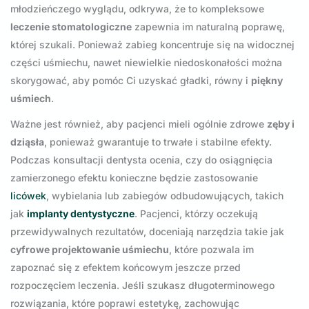
młodzieńczego wyglądu, odkrywa, że to kompleksowe
leczenie stomatologiczne
zapewnia im naturalną poprawę,
której szukali. Ponieważ zabieg koncentruje się na widocznej
części uśmiechu, nawet niewielkie niedoskonałości można
skorygować, aby pomóc Ci uzyskać gładki, równy i
piękny
uśmiech
.
Ważne jest również, aby pacjenci mieli ogólnie zdrowe
zęby i
dziąsła
, ponieważ gwarantuje to trwałe i stabilne efekty.
Podczas konsultacji dentysta ocenia, czy do osiągnięcia
zamierzonego efektu konieczne będzie zastosowanie
licówek
, wybielania lub zabiegów odbudowujących, takich
jak
implanty dentystyczne
. Pacjenci, którzy oczekują
przewidywalnych rezultatów, doceniają narzędzia takie jak
cyfrowe projektowanie uśmiechu
, które pozwala im
zapoznać się z efektem końcowym jeszcze przed
rozpoczęciem leczenia. Jeśli szukasz długoterminowego
rozwiązania, które poprawi estetykę, zachowując