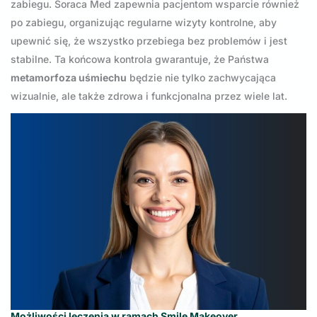
zabiegu. Soraca Med zapewnia pacjentom wsparcie również
po zabiegu, organizując regularne wizyty kontrolne, aby
upewnić się, że wszystko przebiega bez problemów i jest
stabilne. Ta końcowa kontrola gwarantuje, że Państwa
metamorfoza uśmiechu
będzie nie tylko zachwycająca
wizualnie, ale także zdrowa i funkcjonalna przez wiele lat.
Możliwości leczenia w ramach Smile Makeover