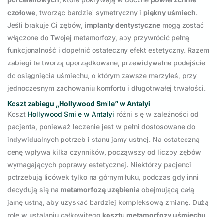
czołowe
, tworząc bardziej symetryczny i
piękny uśmiech
.
Jeśli brakuje Ci zębów,
implanty dentystyczne
mogą zostać
włączone do Twojej metamorfozy, aby przywrócić pełną
funkcjonalność i dopełnić ostateczny efekt estetyczny. Razem
zabiegi te tworzą uporządkowane, przewidywalne podejście
do osiągnięcia uśmiechu, o którym zawsze marzyłeś, przy
jednoczesnym zachowaniu komfortu i długotrwałej trwałości.
Koszt zabiegu „Hollywood Smile” w Antalyi
Koszt
Hollywood Smile w Antalyi
różni się w zależności od
pacjenta, ponieważ leczenie jest w pełni dostosowane do
indywidualnych potrzeb i stanu jamy ustnej. Na ostateczną
cenę wpływa kilka czynników, począwszy od liczby zębów
wymagających poprawy estetycznej. Niektórzy pacjenci
potrzebują licówek tylko na górnym łuku, podczas gdy inni
decydują się na
metamorfozę uzębienia
obejmującą całą
jamę ustną, aby uzyskać bardziej kompleksową zmianę. Dużą
rolę w ustalaniu całkowitego
kosztu metamorfozy uśmiechu