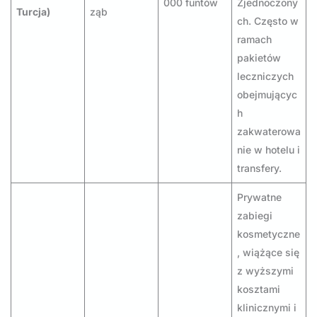
000 funtów
Zjednoczony
Turcja)
ząb
ch. Często w
ramach
pakietów
leczniczych
obejmującyc
h
zakwaterowa
nie w hotelu i
transfery.
Prywatne
zabiegi
kosmetyczne
, wiążące się
z wyższymi
kosztami
klinicznymi i