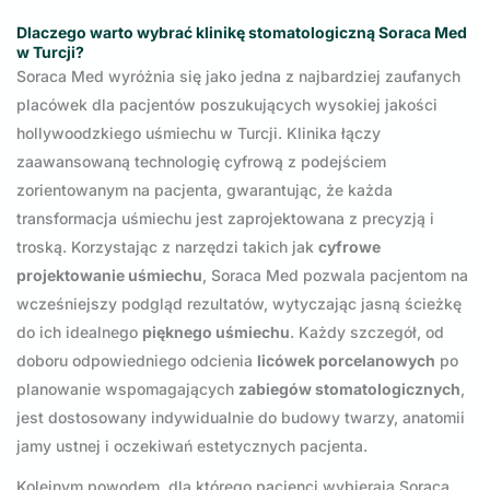
Dlaczego warto wybrać klinikę stomatologiczną Soraca Med
w Turcji?
Soraca Med wyróżnia się jako jedna z najbardziej zaufanych
placówek dla pacjentów poszukujących wysokiej jakości
hollywoodzkiego uśmiechu w Turcji. Klinika łączy
zaawansowaną technologię cyfrową z podejściem
zorientowanym na pacjenta, gwarantując, że każda
transformacja uśmiechu jest zaprojektowana z precyzją i
troską. Korzystając z narzędzi takich jak
cyfrowe
projektowanie uśmiechu
, Soraca Med pozwala pacjentom na
wcześniejszy podgląd rezultatów, wytyczając jasną ścieżkę
do ich idealnego
pięknego uśmiechu
. Każdy szczegół, od
doboru odpowiedniego odcienia
licówek porcelanowych
po
planowanie wspomagających
zabiegów stomatologicznych
,
jest dostosowany indywidualnie do budowy twarzy, anatomii
jamy ustnej i oczekiwań estetycznych pacjenta.
Kolejnym powodem, dla którego pacjenci wybierają Soraca