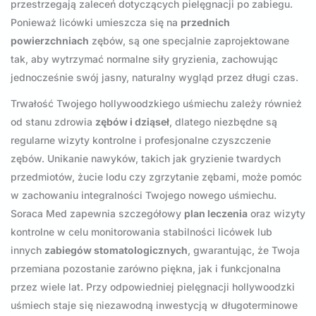
przestrzegają zaleceń dotyczących pielęgnacji po zabiegu.
Ponieważ licówki umieszcza się na
przednich
powierzchniach
zębów, są one specjalnie zaprojektowane
tak, aby wytrzymać normalne siły gryzienia, zachowując
jednocześnie swój jasny, naturalny wygląd przez długi czas.
Trwałość Twojego hollywoodzkiego uśmiechu zależy również
od stanu zdrowia
zębów i dziąseł
, dlatego niezbędne są
regularne wizyty kontrolne i profesjonalne czyszczenie
zębów. Unikanie nawyków, takich jak gryzienie twardych
przedmiotów, żucie lodu czy zgrzytanie zębami, może pomóc
w zachowaniu integralności Twojego nowego uśmiechu.
Soraca Med zapewnia szczegółowy
plan leczenia
oraz wizyty
kontrolne w celu monitorowania stabilności licówek lub
innych
zabiegów stomatologicznych
, gwarantując, że Twoja
przemiana pozostanie zarówno piękna, jak i funkcjonalna
przez wiele lat. Przy odpowiedniej pielęgnacji hollywoodzki
uśmiech staje się niezawodną inwestycją w długoterminowe