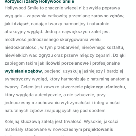
Korzyści i zalety Hollywood Smile
Hollywood Smile to znacznie więcej niż zwykła poprawa
wyglądu – zapewnia całkowitą przemianę zarówno
zębów,
jak i dziąseł
, nadając twarzy harmonijny i naturalnie
atrakcyjny wygląd. Jedną z największych zalet jest
możliwość jednoczesnego skorygowania wielu
niedoskonałości, w tym przebarwień, nierównego kształtu,
niewielkich wad zgryzu oraz przerw między zębami. Dzięki
zabiegom takim jak
licówki porcelanowe
i profesjonalne
wybielanie zębów
, pacjenci uzyskują jaśniejszy i bardziej
symetryczny wygląd, który harmonizuje z naturalną anatomią
twarzy. Celem jest zawsze stworzenie
pięknego uśmiechu
,
który wygląda autentycznie, a nie sztucznie, przy
jednoczesnym zachowaniu wytrzymałości i integralności
naturalnych zębów znajdujących się pod spodem.
Kolejną kluczową zaletą jest trwałość. Wysokiej jakości
materiały stosowane w nowoczesnym
projektowaniu