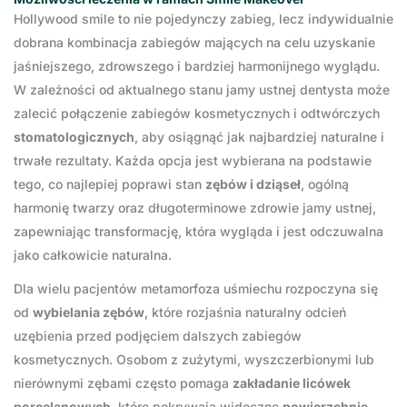
Hollywood smile to nie pojedynczy zabieg, lecz indywidualnie
dobrana kombinacja zabiegów mających na celu uzyskanie
jaśniejszego, zdrowszego i bardziej harmonijnego wyglądu.
W zależności od aktualnego stanu jamy ustnej dentysta może
zalecić połączenie zabiegów kosmetycznych i odtwórczych
stomatologicznych
, aby osiągnąć jak najbardziej naturalne i
trwałe rezultaty. Każda opcja jest wybierana na podstawie
tego, co najlepiej poprawi stan
zębów i dziąseł
, ogólną
harmonię twarzy oraz długoterminowe zdrowie jamy ustnej,
zapewniając transformację, która wygląda i jest odczuwalna
jako całkowicie naturalna.
Dla wielu pacjentów metamorfoza uśmiechu rozpoczyna się
od
wybielania zębów
, które rozjaśnia naturalny odcień
uzębienia przed podjęciem dalszych zabiegów
kosmetycznych. Osobom z zużytymi, wyszczerbionymi lub
nierównymi zębami często pomaga
zakładanie licówek
porcelanowych
, które pokrywają widoczne
powierzchnie