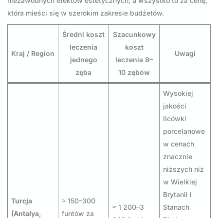
niezawodnych efektów estetycznych, a wszystko to za cenę,
która mieści się w szerokim zakresie budżetów.
Średni koszt
Szacunkowy
leczenia
koszt
Kraj / Region
Uwagi
jednego
leczenia 8–
zęba
10 zębów
Wysokiej
jakości
licówki
porcelanowe
w cenach
znacznie
niższych niż
w Wielkiej
Brytanii i
Turcja
≈ 150–300
≈ 1 200–3
Stanach
(Antalya,
funtów za