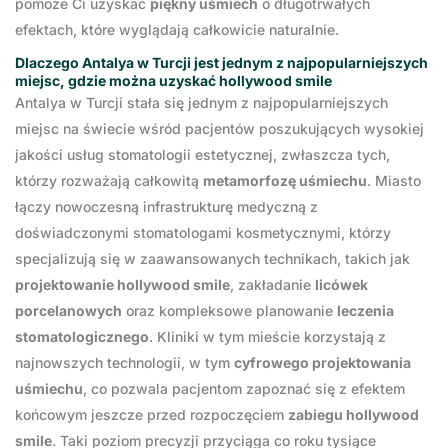
pomoże Ci uzyskać
piękny uśmiech
o długotrwałych
efektach, które wyglądają całkowicie naturalnie.
Dlaczego Antalya w Turcji jest jednym z najpopularniejszych
miejsc, gdzie można uzyskać hollywood smile
Antalya w Turcji stała się jednym z najpopularniejszych
miejsc na świecie wśród pacjentów poszukujących wysokiej
jakości usług stomatologii estetycznej, zwłaszcza tych,
którzy rozważają całkowitą
metamorfozę uśmiechu
. Miasto
łączy nowoczesną infrastrukturę medyczną z
doświadczonymi stomatologami kosmetycznymi, którzy
specjalizują się w zaawansowanych technikach, takich jak
projektowanie hollywood smile
, zakładanie
licówek
porcelanowych
oraz kompleksowe planowanie
leczenia
stomatologicznego
. Kliniki w tym mieście korzystają z
najnowszych technologii, w tym
cyfrowego projektowania
uśmiechu
, co pozwala pacjentom zapoznać się z efektem
końcowym jeszcze przed rozpoczęciem
zabiegu hollywood
smile
. Taki poziom precyzji przyciąga co roku tysiące