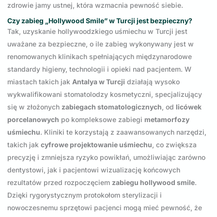
zdrowie jamy ustnej, która wzmacnia pewność siebie.
Czy zabieg „Hollywood Smile” w Turcji jest bezpieczny?
Tak, uzyskanie hollywoodzkiego uśmiechu w Turcji jest
uważane za bezpieczne, o ile zabieg wykonywany jest w
renomowanych klinikach spełniających międzynarodowe
standardy higieny, technologii i opieki nad pacjentem. W
miastach takich jak
Antalya w Turcji
działają wysoko
wykwalifikowani stomatolodzy kosmetyczni, specjalizujący
się w złożonych
zabiegach stomatologicznych
, od
licówek
porcelanowych
po kompleksowe zabiegi
metamorfozy
uśmiechu
. Kliniki te korzystają z zaawansowanych narzędzi,
takich jak
cyfrowe projektowanie uśmiechu
, co zwiększa
precyzję i zmniejsza ryzyko powikłań, umożliwiając zarówno
dentystowi, jak i pacjentowi wizualizację końcowych
rezultatów przed rozpoczęciem
zabiegu hollywood smile
.
Dzięki rygorystycznym protokołom sterylizacji i
nowoczesnemu sprzętowi pacjenci mogą mieć pewność, że