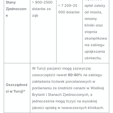
Stany
≈ 900–2500
≈ 7 200–25
opłat zależy
Zjednoczon
dolarów za
000 dolarów
od miasta,
e
ząb
renomy
kliniki oraz
stopnia
skomplikowa
nia zabiegu
upiększania
uśmiechu.
W Turcji pacjenci mogą zazwyczaj
zaoszczędzić nawet
60–80%
na zabiegu
zakładania licówek porcelanowych w
Oszczędnoś
porównaniu ze średnimi cenami w Wielkiej
ci w Turcji*
Brytanii i Stanach Zjednoczonych, a
jednocześnie mogą liczyć na wysokiej
jakości opiekę w nowoczesnych klinikach.